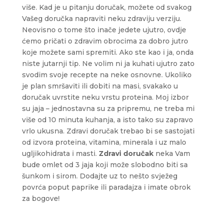
više. Kad je u pitanju doručak, možete od svakog
Vašeg doručka napraviti neku zdraviju verziju.
Neovisno o tome što inače jedete ujutro, ovdje
ćemo pričati o zdravim obrocima za dobro jutro
koje možete sami spremiti. Ako ste kao i ja, onda
niste jutarnji tip. Ne volim ni ja kuhati ujutro zato
svodim svoje recepte na neke osnovne. Ukoliko
je plan smršaviti ili dobiti na masi, svakako u
doručak uvrstite neku vrstu proteina. Moj izbor
su jaja – jednostavna su za pripremu, ne treba mi
više od 10 minuta kuhanja, a isto tako su zapravo
vrlo ukusna. Zdravi doručak trebao bi se sastojati
od izvora proteina, vitamina, minerala i uz malo
ugljikohidrata i masti.
Zdravi doručak
neka Vam
bude omlet od 3 jaja koji može slobodno biti sa
šunkom i sirom. Dodajte uz to nešto svježeg
povrća poput paprike ili paradajza i imate obrok
za bogove!