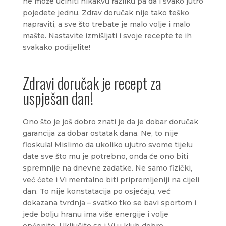
ne može učiniti nikakvu razliku pa da i svako jutro
pojedete jednu. Zdrav doručak nije tako teško
napraviti, a sve što trebate je malo volje i malo
mašte. Nastavite izmišljati i svoje recepte te ih
svakako podijelite!
Zdravi doručak je recept za
uspješan dan!
Ono što je još dobro znati je da je dobar doručak
garancija za dobar ostatak dana. Ne, to nije
floskula! Mislimo da ukoliko ujutro svome tijelu
date sve što mu je potrebno, onda će ono biti
spremnije na dnevne zadatke. Ne samo fizički,
već ćete i Vi mentalno biti pripremljeniji na cijeli
dan. To nije konstatacija po osjećaju, već
dokazana tvrdnja – svatko tko se bavi sportom i
jede bolju hranu ima više energije i volje
općenito. Uključite se i Vi u klub dobro