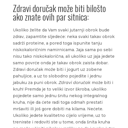
Zdravi doručak može biti bilošto
ako znate ovih par sitnica:
Ukoliko želite da Vam svaki jutarnji obrok bude
zdrav, zapamtite sljedeće: neka svaki takav obrok
sadrži proteine, a pored toga ispunite tanju
niskokaloričnim namirnicama. Jaja sama po sebi
nisu tako niskokalorična, ali ukoliko uz jaja jedete
samo povrće onda je takav obrok zaista dobar.
Zdravi doručak može biti i jogurt uz zobene
pahuljice, a uz to slobodno pojedite i jednu
jabuku za puni obrok.
Zdravi doručak
može biti i
kruh! Premda je to veliki izvor škroba, ukoliko
pojedete samo jednu šnitu nekog integralnog
kruha, nije da ćete radi toga odmah prestati
mršaviti ili još gore dobiti na kilama. Nećete.
Ukoliko jedete kvalitetno cijelo vrijeme, uz to
trenirate i redoviti ste u tome, onda šnita kruha