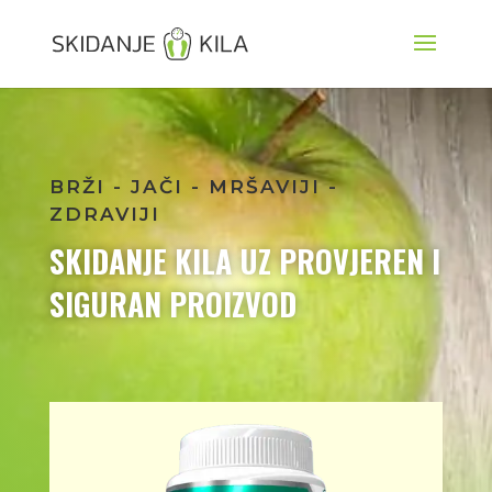
BRŽI - JAČI - MRŠAVIJI -
ZDRAVIJI
SKIDANJE KILA UZ PROVJEREN I
SIGURAN PROIZVOD