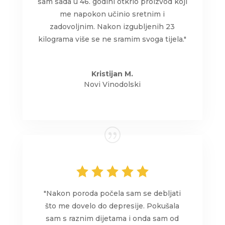
sam sada u 46. godini otkrio proizvod koji
me napokon učinio sretnim i
zadovoljnim. Nakon izgubljenih 23
kilograma više se ne sramim svoga tijela."
Kristijan M.
Novi Vinodolski
"Nakon poroda počela sam se debljati
što me dovelo do depresije. Pokušala
sam s raznim dijetama i onda sam od