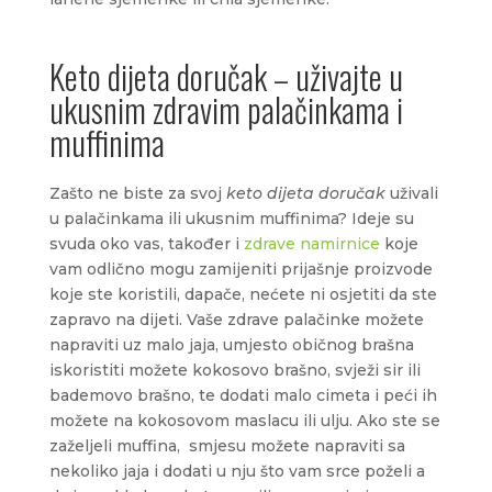
Keto dijeta doručak – uživajte u
ukusnim zdravim palačinkama i
muffinima
Zašto ne biste za svoj
keto dijeta doručak
uživali
u palačinkama ili ukusnim muffinima? Ideje su
svuda oko vas, također i
zdrave namirnice
koje
vam odlično mogu zamijeniti prijašnje proizvode
koje ste koristili, dapače, nećete ni osjetiti da ste
zapravo na dijeti. Vaše zdrave palačinke možete
napraviti uz malo jaja, umjesto običnog brašna
iskoristiti možete kokosovo brašno, svježi sir ili
bademovo brašno, te dodati malo cimeta i peći ih
možete na kokosovom maslacu ili ulju. Ako ste se
zaželjeli muffina, smjesu možete napraviti sa
nekoliko jaja i dodati u nju što vam srce poželi a