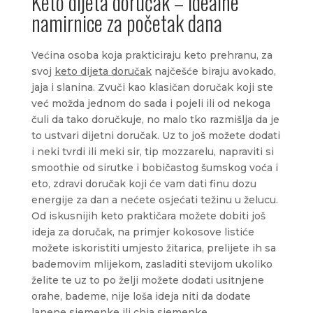
Keto dijeta doručak – idealne
namirnice za početak dana
Većina osoba koja prakticiraju keto prehranu, za
svoj
keto dijeta doručak
najčešće biraju avokado,
jaja i slanina. Zvuči kao klasičan doručak koji ste
već možda jednom do sada i pojeli ili od nekoga
čuli da tako doručkuje, no malo tko razmišlja da je
to ustvari dijetni doručak. Uz to još možete dodati
i neki tvrdi ili meki sir, tip mozzarelu, napraviti si
smoothie od sirutke i bobičastog šumskog voća i
eto, zdravi doručak koji će vam dati finu dozu
energije za dan a nećete osjećati težinu u želucu.
Od iskusnijih keto praktičara možete dobiti još
ideja za doručak, na primjer kokosove listiće
možete iskoristiti umjesto žitarica, prelijete ih sa
bademovim mlijekom, zasladiti stevijom ukoliko
želite te uz to po želji možete dodati usitnjene
orahe, bademe, nije loša ideja niti da dodate
lanene sjemenke ili chia sjemenke.