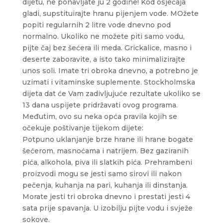
dijetu, ne ponavljate ju 2 godine! Kod osjećaja
gladi, supstituirajte hranu pijenjem vode. MOžete
popiti regularnih 2 litre vode dnevno pod
normalno. Ukoliko ne možete piti samo vodu,
pijte čaj bez šećera ili meda. Grickalice, masno i
deserte zaboravite, a isto tako minimalizirajte
unos soli. Imate tri obroka dnevno, a potrebno je
uzimati i vitaminske suplemente. Stockholmska
dijeta dat će Vam zadivljujuće rezultate ukoliko se
13 dana uspijete pridržavati ovog programa.
Međutim, ovo su neka opća pravila kojih se
očekuje poštivanje tijekom dijete:
Potpuno uklanjanje brze hrane ili hrane bogate
šećerom, masnoćama i natrijem. Bez gaziranih
pića, alkohola, piva ili slatkih pića. Prehrambeni
proizvodi mogu se jesti samo sirovi ili nakon
pečenja, kuhanja na pari, kuhanja ili dinstanja.
Morate jesti tri obroka dnevno i prestati jesti 4
sata prije spavanja. U izobilju pijte vodu i svježe
sokove.