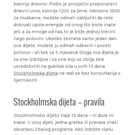
kalorija dnevno. Pošto je prosječni preporučeni
dnevni unos kalorija 1200 za žene, odnosno 1500
za muškarce, možete odmah zaključiti da ćete
dobivati upola energije od onog što biste inače
jeli, a za mnoge od nas to je bliže jednoj trećini
nego polovini. Ukoliko zeznete samo jedan dan
ove dijete, možete ju odmah odbaciti i početi
ponovo – ali tek za 3 mjeseca! Stoga ova dijeta je
za one izdržljive i za one koji se zbilja žele
usredotočiti na gubitak kila u ovih 13 dana.
Stockholmska dijeta
ne radi se bez konzultacija s
liječnikom!
Stockholmska dijeta – pravila
Stockholmska dijeta
traje 13 dana – ni duže ni
kraće. U ovoj dijeti, jedna greška ili prevara znači
obustavu čitavog programa. Ako izdržite cijelu