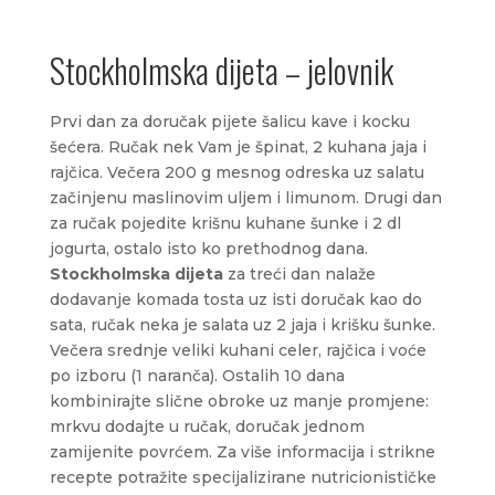
Stockholmska dijeta – jelovnik
Prvi dan za doručak pijete šalicu kave i kocku
šećera. Ručak nek Vam je špinat, 2 kuhana jaja i
rajčica. Večera 200 g mesnog odreska uz salatu
začinjenu maslinovim uljem i limunom. Drugi dan
za ručak pojedite krišnu kuhane šunke i 2 dl
jogurta, ostalo isto ko prethodnog dana.
Stockholmska dijeta
za treći dan nalaže
dodavanje komada tosta uz isti doručak kao do
sata, ručak neka je salata uz 2 jaja i krišku šunke.
Večera srednje veliki kuhani celer, rajčica i voće
po izboru (1 naranča). Ostalih 10 dana
kombinirajte slične obroke uz manje promjene:
mrkvu dodajte u ručak, doručak jednom
zamijenite povrćem. Za više informacija i strikne
recepte potražite specijalizirane nutricionističke