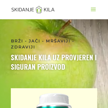
BRŽI - JAČI - MRŠAVIJI -
ZDRAVIJI
SKIDANJE KILA UZ PROVJEREN I
SIGURAN PROIZVOD