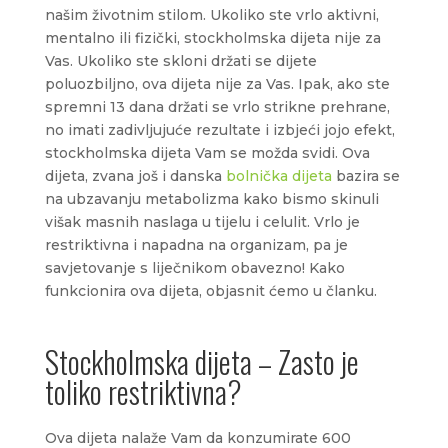
našim životnim stilom. Ukoliko ste vrlo aktivni,
mentalno ili fizički, stockholmska dijeta nije za
Vas. Ukoliko ste skloni držati se dijete
poluozbiljno, ova dijeta nije za Vas. Ipak, ako ste
spremni 13 dana držati se vrlo strikne prehrane,
no imati zadivljujuće rezultate i izbjeći jojo efekt,
stockholmska dijeta Vam se možda svidi. Ova
dijeta, zvana još i danska
bolnička dijeta
bazira se
na ubzavanju metabolizma kako bismo skinuli
višak masnih naslaga u tijelu i celulit. Vrlo je
restriktivna i napadna na organizam, pa je
savjetovanje s liječnikom obavezno! Kako
funkcionira ova dijeta, objasnit ćemo u članku.
Stockholmska dijeta – Zasto je
toliko restriktivna?
Ova dijeta nalaže Vam da konzumirate 600