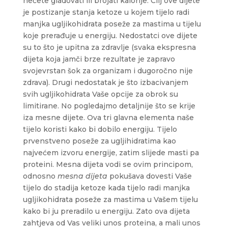
nećete gladovati ili brojati kalorije. Cilj ove dijete
je postizanje stanja ketoze u kojem tijelo radi
manjka ugljikohidrata poseže za mastima u tijelu
koje prerađuje u energiju. Nedostatci ove dijete
su to što je upitna za zdravlje (svaka ekspresna
dijeta koja jamči brze rezultate je zapravo
svojevrstan šok za organizam i dugoročno nije
zdrava). Drugi nedostatak je što izbacivanjem
svih ugljikohidrata Vaše opcije za obrok su
limitirane. No pogledajmo detaljnije što se krije
iza mesne dijete. Ova tri glavna elementa naše
tijelo koristi kako bi dobilo energiju. Tijelo
prvenstveno poseže za ugljihidratima kao
najvećem izvoru energije, zatim slijede masti pa
proteini. Mesna dijeta vodi se ovim principom,
odnosno
mesna dijeta
pokušava dovesti Vaše
tijelo do stadija ketoze kada tijelo radi manjka
ugljikohidrata poseže za mastima u Vašem tijelu
kako bi ju preradilo u energiju. Zato ova dijeta
zahtjeva od Vas veliki unos proteina, a mali unos