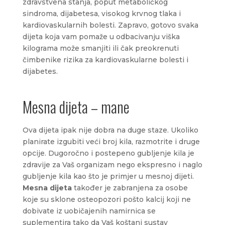
zdravstvena stanja, poput metaboličkog
sindroma, dijabetesa, visokog krvnog tlaka i
kardiovaskularnih bolesti. Zapravo, gotovo svaka
dijeta koja vam pomaže u odbacivanju viška
kilograma može smanjiti ili čak preokrenuti
čimbenike rizika za kardiovaskularne bolesti i
dijabetes.
Mesna dijeta – mane
Ova dijeta ipak nije dobra na duge staze. Ukoliko
planirate izgubiti veći broj kila, razmotrite i druge
opcije. Dugoročno i postepeno gubljenje kila je
zdravije za Vaš organizam nego ekspresno i naglo
gubljenje kila kao što je primjer u mesnoj dijeti.
Mesna dijeta
također je zabranjena za osobe
koje su sklone osteopozori pošto kalcij koji ne
dobivate iz uobičajenih namirnica se
suplementira tako da Vaš koštani sustav