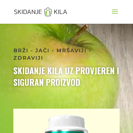
BRŽI - JAČI - MRŠAVIJI -
ZDRAVIJI
SKIDANJE KILA UZ PROVJEREN I
SIGURAN PROIZVOD