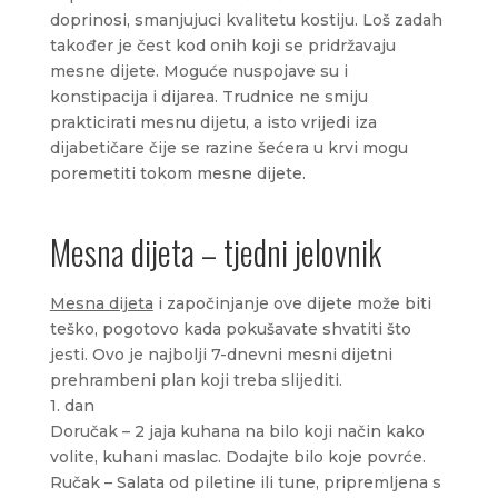
doprinosi, smanjujuci kvalitetu kostiju. Loš zadah
također je čest kod onih koji se pridržavaju
mesne dijete. Moguće nuspojave su i
konstipacija i dijarea. Trudnice ne smiju
prakticirati mesnu dijetu, a isto vrijedi iza
dijabetičare čije se razine šećera u krvi mogu
poremetiti tokom mesne dijete.
Mesna dijeta – tjedni jelovnik
Mesna dijeta
i započinjanje ove dijete može biti
teško, pogotovo kada pokušavate shvatiti što
jesti. Ovo je najbolji 7-dnevni mesni dijetni
prehrambeni plan koji treba slijediti.
1. dan
Doručak – 2 jaja kuhana na bilo koji način kako
volite, kuhani maslac. Dodajte bilo koje povrće.
Ručak – Salata od piletine ili tune, pripremljena s