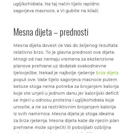
ugljikohidrata. Na taj način tijelo rapidno
sagorjeva masnoće, a Vi gubite na kilaži.
Mesna dijeta – prednosti
Mesna dijeta dovest će Vas do željenog rezultata
relativno brzo. To je glavna prednost ove dijete.
Mnogi od nas nemaju vremena za ekstenzivne
planove prehrane uz dodatak svakodnevne
tjelovježbe. Nekad je najbolje rješenje
brza dijeta
poput ove. Vaše tijelo sagorjeva masnoće putem
ketoze stoga nema potreba za brojanjem kalorija
koje ste unjeli u jednom danu jer kalorijski deficit
se mjeri u odnosu proteina i ugljikohidrata koje
unosite, a ne sa restriktivnim brojanjem kalorija
iz svih namirnica. Mesna dijeta je stoga idealna
za brza rješenja. Mesna dijeta kaže da njezin plan
prehrane može spriječiti ili poboljšati ozbiljna