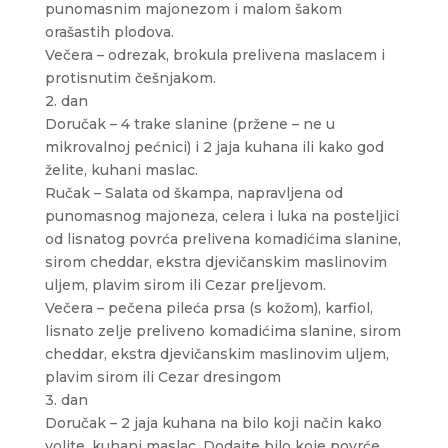
punomasnim majonezom i malom šakom
orašastih plodova.
Večera – odrezak, brokula prelivena maslacem i
protisnutim češnjakom.
2. dan
Doručak – 4 trake slanine (pržene – ne u
mikrovalnoj pećnici) i 2 jaja kuhana ili kako god
želite, kuhani maslac.
Ručak – Salata od škampa, napravljena od
punomasnog majoneza, celera i luka na posteljici
od lisnatog povrća prelivena komadićima slanine,
sirom cheddar, ekstra djevičanskim maslinovim
uljem, plavim sirom ili Cezar preljevom.
Večera – pečena pileća prsa (s kožom), karfiol,
lisnato zelje preliveno komadićima slanine, sirom
cheddar, ekstra djevičanskim maslinovim uljem,
plavim sirom ili Cezar dresingom
3. dan
Doručak – 2 jaja kuhana na bilo koji način kako
volite, kuhani maslac. Dodajte bilo koje povrće.