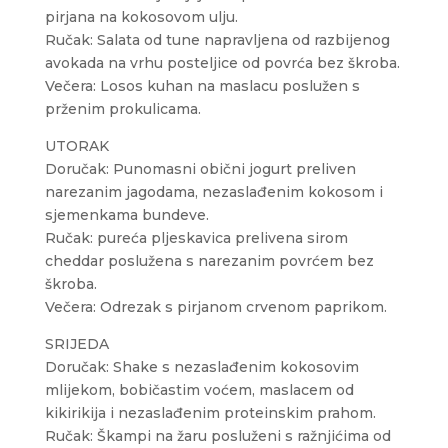
pirjana na kokosovom ulju.
Ručak: Salata od tune napravljena od razbijenog
avokada na vrhu posteljice od povrća bez škroba.
Večera: Losos kuhan na maslacu poslužen s
prženim prokulicama.
UTORAK
Doručak: Punomasni obični jogurt preliven
narezanim jagodama, nezaslađenim kokosom i
sjemenkama bundeve.
Ručak: pureća pljeskavica prelivena sirom
cheddar poslužena s narezanim povrćem bez
škroba.
Večera: Odrezak s pirjanom crvenom paprikom.
SRIJEDA
Doručak: Shake s nezaslađenim kokosovim
mlijekom, bobičastim voćem, maslacem od
kikirikija i nezaslađenim proteinskim prahom.
Ručak: Škampi na žaru posluženi s ražnjićima od