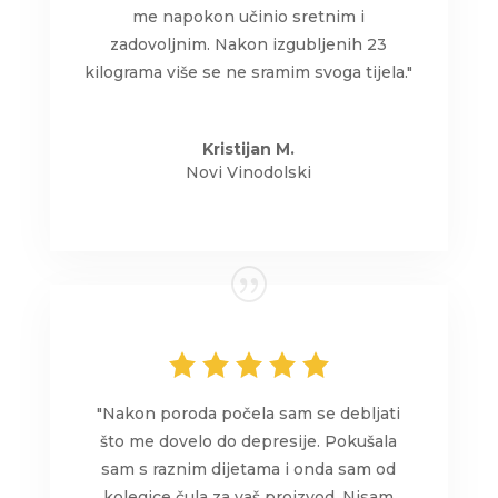
me napokon učinio sretnim i
zadovoljnim. Nakon izgubljenih 23
kilograma više se ne sramim svoga tijela."
Kristijan M.
Novi Vinodolski
"Nakon poroda počela sam se debljati
što me dovelo do depresije. Pokušala
sam s raznim dijetama i onda sam od
kolegice čula za vaš proizvod. Nisam