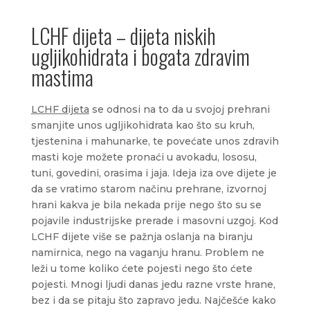
LCHF dijeta – dijeta niskih
ugljikohidrata i bogata zdravim
mastima
LCHF dijeta
se odnosi na to da u svojoj prehrani
smanjite unos ugljikohidrata kao što su kruh,
tjestenina i mahunarke, te povećate unos zdravih
masti koje možete pronaći u avokadu, lososu,
tuni, govedini, orasima i jaja. Ideja iza ove dijete je
da se vratimo starom načinu prehrane, izvornoj
hrani kakva je bila nekada prije nego što su se
pojavile industrijske prerade i masovni uzgoj. Kod
LCHF dijete više se pažnja oslanja na biranju
namirnica, nego na vaganju hranu. Problem ne
leži u tome koliko ćete pojesti nego što ćete
pojesti. Mnogi ljudi danas jedu razne vrste hrane,
bez i da se pitaju što zapravo jedu. Najčešće kako