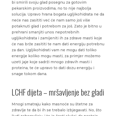
bi smirili svoju glad posegnu za gotovim
pekarskim proizvodima, no to nije najbolja
solucija. Upravo hrana bogata ugljikohidrata ne da
neće nas zasititi već će nam samo još više
potaknuti glad i potrebom za još. Zato je bitno u
prehrani smanjiti unos nepotrebnih
ugljikohidrata i zamijeniti ih za zdrave masti koje
će nas brže zasititi te nam dati energiju potrebnu
za dan. Ugljikohidrati vam ne mogu dati toliko
energije koliko mogu masti, za primjer možemo
uzeti jaje koje sadrži mnogo zdravih masti i
proteina, te će upravo to dati dozu energiju i
snage tokom dana.
LCHF dijeta – mršavljenje bez gladi
Mnogi smatraju kako masnoće su štetne za
zdravlje te da bi ih se trebalo izbjegavati. No, što
ljudi zaboravljaju, i to je česti slučaj, da postoje