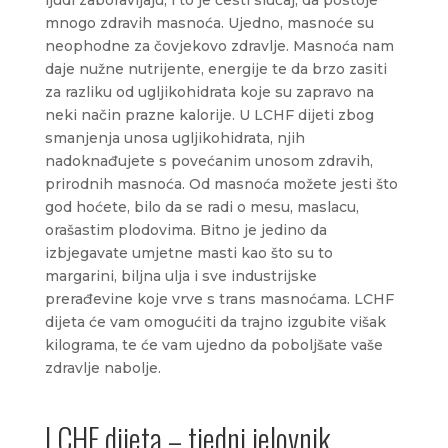
mnogo zdravih masnoća. Ujedno, masnoće su
neophodne za čovjekovo zdravlje. Masnoća nam
daje nužne nutrijente, energije te da brzo zasiti
za razliku od ugljikohidrata koje su zapravo na
neki način prazne kalorije. U LCHF dijeti zbog
smanjenja unosa ugljikohidrata, njih
nadoknađujete s povećanim unosom zdravih,
prirodnih masnoća. Od masnoća možete jesti što
god hoćete, bilo da se radi o mesu, maslacu,
orašastim plodovima. Bitno je jedino da
izbjegavate umjetne masti kao što su to
margarini, biljna ulja i sve industrijske
prerađevine koje vrve s trans masnoćama. LCHF
dijeta će vam omogućiti da trajno izgubite višak
kilograma, te će vam ujedno da poboljšate vaše
zdravlje nabolje.
LCHF dijeta – tjedni jelovnik