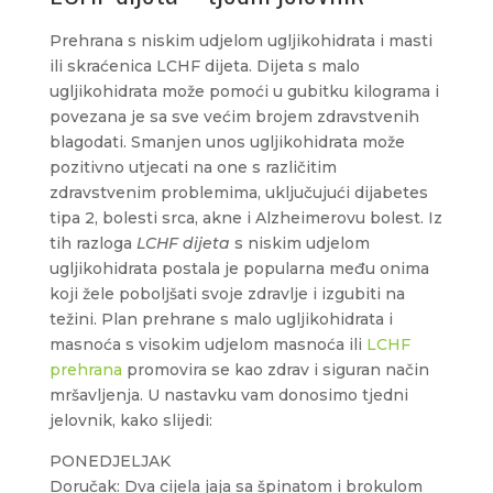
Prehrana s niskim udjelom ugljikohidrata i masti
ili skraćenica LCHF dijeta. Dijeta s malo
ugljikohidrata može pomoći u gubitku kilograma i
povezana je sa sve većim brojem zdravstvenih
blagodati. Smanjen unos ugljikohidrata može
pozitivno utjecati na one s različitim
zdravstvenim problemima, uključujući dijabetes
tipa 2, bolesti srca, akne i Alzheimerovu bolest. Iz
tih razloga
LCHF dijeta
s niskim udjelom
ugljikohidrata postala je popularna među onima
koji žele poboljšati svoje zdravlje i izgubiti na
težini. Plan prehrane s malo ugljikohidrata i
masnoća s visokim udjelom masnoća ili
LCHF
prehrana
promovira se kao zdrav i siguran način
mršavljenja. U nastavku vam donosimo tjedni
jelovnik, kako slijedi:
PONEDJELJAK
Doručak: Dva cijela jaja sa špinatom i brokulom