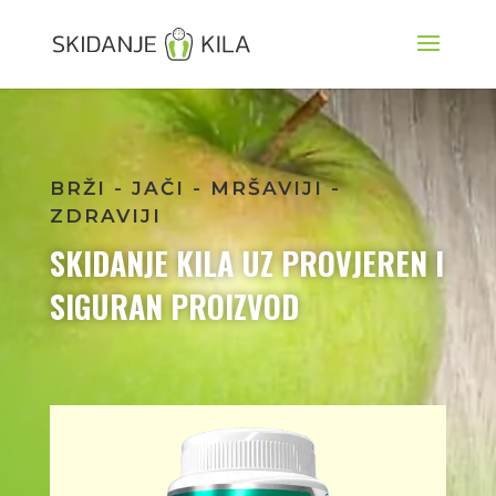
BRŽI - JAČI - MRŠAVIJI -
ZDRAVIJI
SKIDANJE KILA UZ PROVJEREN I
SIGURAN PROIZVOD