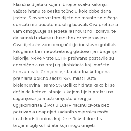
klasična dijeta u kojem brojite svaku kaloriju,
važete hranu te pazite točno u koje doba dana
jedete. S ovom vrstom dijete ne morate se ničega
odricati niti budete morali gladovali. Ova prehrana
vam omogućuje da jedete raznovrsno i zdravo, te
da istinski uživate u hrani bez grižnje savjesti.
Ova dijeta će vam omogućiti jednostavni gubitak
kilograma bez nepotrebnog gladovanja i brojanja
kalorija. Neke vrste LCHF prehrane postavile su
ograničenja na broj ugljikohidrata koji možete
konzumirati. Primjerice, standardna ketogena
prehrana obično sadrži 75% masti, 20%
bjelančevina i samo 5% ugljikohidrata kako bi se
došlo do ketoze, stanja u kojem tijelo prelazi na
sagorijevanje masti umjesto energije
ugljikohidrata. Život u LCHF načinu života bez
poštivanja unaprijed zadanih smjernica može
imati koristi onima koji žele fleksibilnost s
brojem ugljikohidrata koji mogu unijeti.