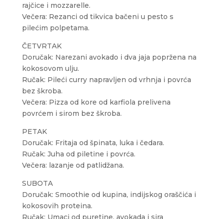
rajčice i mozzarelle.
Večera: Rezanci od tikvica bačeni u pesto s
pilećim polpetama.
ČETVRTAK
Doručak: Narezani avokado i dva jaja popržena na
kokosovom ulju.
Ručak: Pileći curry napravljen od vrhnja i povrća
bez škroba.
Večera: Pizza od kore od karfiola prelivena
povrćem i sirom bez škroba.
PETAK
Doručak: Fritaja od špinata, luka i čedara.
Ručak: Juha od piletine i povrća.
Večera: lazanje od patlidžana.
SUBOTA
Doručak: Smoothie od kupina, indijskog oraščića i
kokosovih proteina.
Ručak: Umaci od puretine, avokada i sira