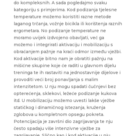
do kompleksnih. A sada pogledajmo svaku
kategoriju s primjerima. Kod podizanja tjelesne
temperature možemo koristiti razne metode
laganog trčanja, vožnje bicikla ili korištenja raznih
ergometara. No podizanje temperature ne
moramo uvijek izdvojeno obavljati, već ga
možemo i integrirati aktivaciju i mobilizaciju s
obraćanjem pažnje na kraći odmor između vježbi.
Kod aktivacije bitno nam je obratiti pažnju na
mišićne skupine koje će raditi u glavnom dijelu
treninga te ih rastaviti na jednostavnije dijelove i
provoditi veći broj ponavljanja s malim
intenzitetom. U nju mogu spadati čučnjevi bez
opterećenja, sklekovi, ležeće podizanje kukova
itd. U mobilizaciju možemo uvesti lakše vježbe
statičkog i dinamičnog istezanja, kruženja
zglobova u kompletnom opsegu pokreta.
Potencijacija je završni dio zagrijavanja te nju
često spadaju više intenzivne vježbe za
zagrijavanje. Slično kao i kod aktivacije u nju