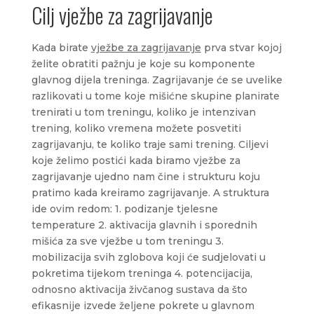
Cilj vježbe za zagrijavanje
Kada birate
vježbe za zagrijavanje
prva stvar kojoj
želite obratiti pažnju je koje su komponente
glavnog dijela treninga. Zagrijavanje će se uvelike
razlikovati u tome koje mišićne skupine planirate
trenirati u tom treningu, koliko je intenzivan
trening, koliko vremena možete posvetiti
zagrijavanju, te koliko traje sami trening. Ciljevi
koje želimo postići kada biramo vježbe za
zagrijavanje ujedno nam čine i strukturu koju
pratimo kada kreiramo zagrijavanje. A struktura
ide ovim redom: 1. podizanje tjelesne
temperature 2. aktivacija glavnih i sporednih
mišića za sve vježbe u tom treningu 3.
mobilizacija svih zglobova koji će sudjelovati u
pokretima tijekom treninga 4. potencijacija,
odnosno aktivacija živčanog sustava da što
efikasnije izvede željene pokrete u glavnom