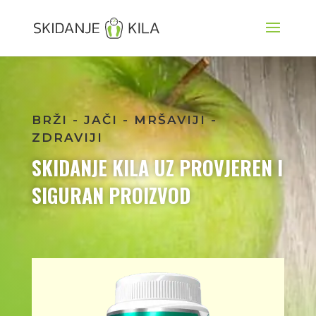
BRŽI - JAČI - MRŠAVIJI -
ZDRAVIJI
SKIDANJE KILA UZ PROVJEREN I
SIGURAN PROIZVOD