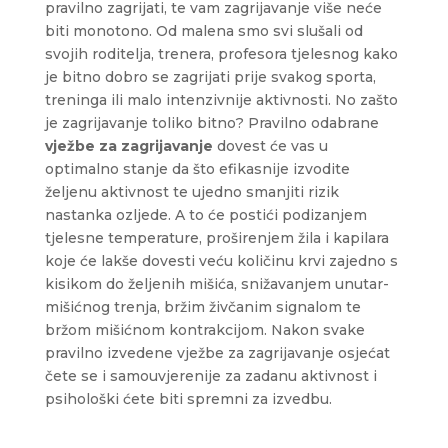
pravilno zagrijati, te vam zagrijavanje više neće
biti monotono. Od malena smo svi slušali od
svojih roditelja, trenera, profesora tjelesnog kako
je bitno dobro se zagrijati prije svakog sporta,
treninga ili malo intenzivnije aktivnosti. No zašto
je zagrijavanje toliko bitno? Pravilno odabrane
vježbe za zagrijavanje
dovest će vas u
optimalno stanje da što efikasnije izvodite
željenu aktivnost te ujedno smanjiti rizik
nastanka ozljede. A to će postići podizanjem
tjelesne temperature, proširenjem žila i kapilara
koje će lakše dovesti veću količinu krvi zajedno s
kisikom do željenih mišića, snižavanjem unutar-
mišićnog trenja, bržim živčanim signalom te
bržom mišićnom kontrakcijom. Nakon svake
pravilno izvedene vježbe za zagrijavanje osjećat
čete se i samouvjerenije za zadanu aktivnost i
psihološki ćete biti spremni za izvedbu.