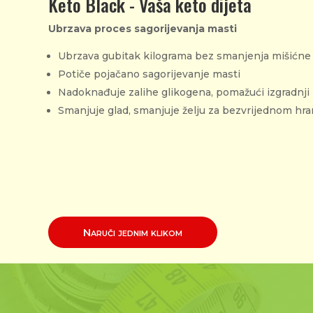
Keto Black - Vaša keto dijeta
Ubrzava proces sagorijevanja masti
Ubrzava gubitak kilograma bez smanjenja mišićn
Potiče pojačano sagorijevanje masti
Nadoknađuje zalihe glikogena, pomažući izgradnji 
Smanjuje glad, smanjuje želju za bezvrijednom hra
Naruči jednim klikom