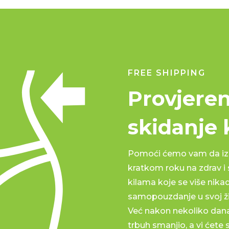
FREE SHIPPING
Provjeren
skidanje 
Pomoći ćemo vam da izg
kratkom roku na zdrav i
kilama koje se više nikada
samopouzdanje u svoj ži
Već nakon nekoliko dana
trbuh smanjio, a vi ćete 