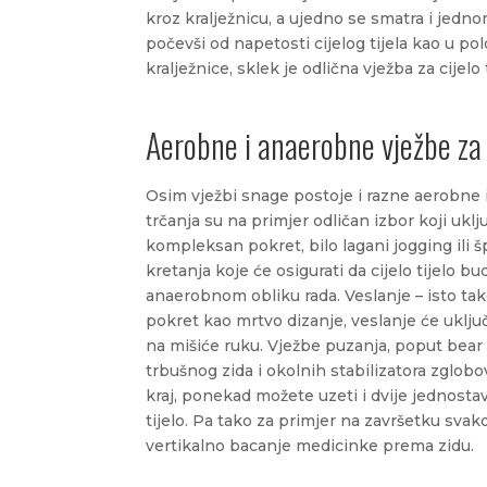
kroz kralježnicu, a ujedno se smatra i jedno
počevši od napetosti cijelog tijela kao u po
kralježnice, sklek je odlična vježba za cijelo t
Aerobne i anaerobne vježbe za c
Osim vježbi snage postoje i razne aerobne
trčanja su na primjer odličan izbor koji ukl
kompleksan pokret, bilo lagani jogging ili š
kretanja koje će osigurati da cijelo tijelo b
anaerobnom obliku rada. Veslanje – isto tako
pokret kao mrtvo dizanje, veslanje će uključ
na mišiće ruku. Vježbe puzanja, poput bear c
trbušnog zida i okolnih stabilizatora zglobo
kraj, ponekad možete uzeti i dvije jednostavni
tijelo. Pa tako za primjer na završetku sva
vertikalno bacanje medicinke prema zidu.