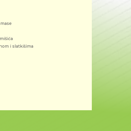
e mase
mišića
nom i slatkišima