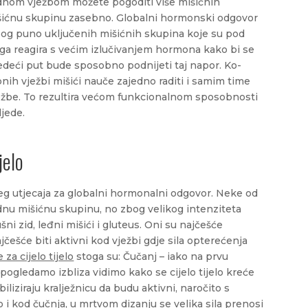
ednom vježbom možete pogoditi više mišićnih
išićnu skupinu zasebno. Globalni hormonski odgovor
, zbog puno uključenih mišićnih skupina koje su pod
oga reagira s većim izlučivanjem hormona kako bi se
sljedeći put bude sposobno podnijeti taj napor. Ko-
obnih vježbi mišići nauče zajedno raditi i samim time
vježbe. To rezultira većom funkcionalnom sposobnosti
jede.
jelo
eg utjecaja za globalni hormonalni odgovor. Neke od
jednu mišićnu skupinu, no zbog velikog intenziteta
ušni zid, leđni mišići i gluteus. Oni su najčešće
jčešće biti aktivni kod vježbi gdje sila opterećenja
 za cijelo tijelo
stoga su: Čučanj – iako na prvu
pogledamo izbliza vidimo kako se cijelo tijelo kreće
biliziraju kralježnicu da budu aktivni, naročito s
i kod čučnja, u mrtvom dizanju se velika sila prenosi