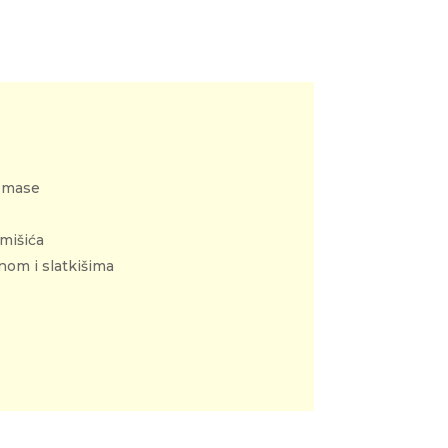
e mase
mišića
nom i slatkišima