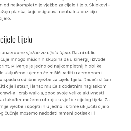
m od najkompletnije vježbe za cijelo tijelo. Sklekovi –
ložaju planka, koje osigurava neutralnu poziciju
ijelo.
ijelo tijelo
 i anaerobne
vježbe za cijelo tijelo
. Razni oblici
jučuje mnogo mišićnih skupina da u sinergiji izvode
print. Plivanje je jedno od najkompletnijih oblika
ude uključeno, ujedno će mišići raditi u aerobnom i
 spada u odlične vježbe za cijelo tijelo. Radeći sličan
iti cijeli stažnji lanac mišića s dodatnim naglaskom
rawl-a i crab walk-a, zbog svoje velike aktivnosti
va također možemo ubrojiti u vježbe cijelog tijela. Za
je vježbe i spojiti ih u jedno i s time uključiti cijelo
kog čučnja možemo nadodati rameni potisak ili