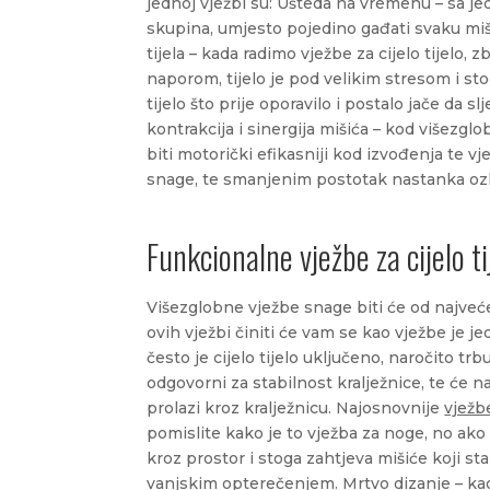
jednoj vježbi su: Ušteda na vremenu – sa j
skupina, umjesto pojedino gađati svaku m
tijela – kada radimo vježbe za cijelo tijelo
naporom, tijelo je pod velikim stresom i st
tijelo što prije oporavilo i postalo jače da 
kontrakcija i sinergija mišića – kod višezgl
biti motorički efikasniji kod izvođenja te 
snage, te smanjenim postotak nastanka ozl
Funkcionalne vježbe za cijelo ti
Višezglobne vježbe snage biti će od najveć
ovih vježbi činiti će vam se kao vježbe je 
često je cijelo tijelo uključeno, naročito trb
odgovorni za stabilnost kralježnice, te će na
prolazi kroz kralježnicu. Najosnovnije
vježbe
pomislite kako je to vježba za noge, no ako 
kroz prostor i stoga zahtjeva mišiće koji sta
vanjskim opterečenjem. Mrtvo dizanje – kao 