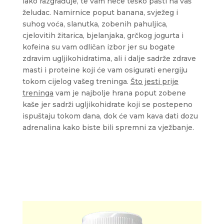
lako razgrađuje, te vam neće teško pasti na vaš
želudac. Namirnice poput banana, svježeg i
suhog voća, slanutka, zobenih pahuljica,
cjelovitih žitarica, bjelanjaka, grčkog jogurta i
kofeina su vam odličan izbor jer su bogate
zdravim ugljikohidratima, ali i dalje sadrže zdrave
masti i proteine koji će vam osigurati energiju
tokom cijelog vašeg treninga.
Što jesti prije
treninga
vam je najbolje hrana poput zobene
kaše jer sadrži ugljikohidrate koji se postepeno
ispuštaju tokom dana, dok će vam kava dati dozu
adrenalina kako biste bili spremni za vježbanje.