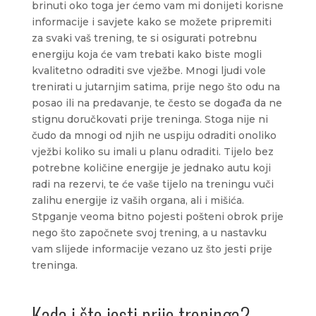
brinuti oko toga jer ćemo vam mi donijeti korisne
informacije i savjete kako se možete pripremiti
za svaki vaš trening, te si osigurati potrebnu
energiju koja će vam trebati kako biste mogli
kvalitetno odraditi sve vježbe. Mnogi ljudi vole
trenirati u jutarnjim satima, prije nego što odu na
posao ili na predavanje, te često se događa da ne
stignu doručkovati prije treninga. Stoga nije ni
čudo da mnogi od njih ne uspiju odraditi onoliko
vježbi koliko su imali u planu odraditi. Tijelo bez
potrebne količine energije je jednako autu koji
radi na rezervi, te će vaše tijelo na treningu vuči
zalihu energije iz vaših organa, ali i mišića.
Stpganje veoma bitno pojesti pošteni obrok prije
nego što započnete svoj trening, a u nastavku
vam slijede informacije vezano uz što jesti prije
treninga.
Kada i što jesti prije treninga?