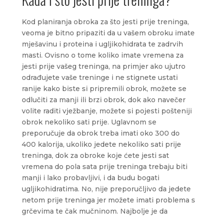
Kod planiranja obroka za što jesti prije treninga,
veoma je bitno pripaziti da u vašem obroku imate
mješavinu i proteina i ugljikohidrata te zadrvih
masti. Ovisno o tome koliko imate vremena za
jesti prije vašeg treninga, na primjer ako ujutro
odrađujete vaše treninge i ne stignete ustati
ranije kako biste si pripremili obrok, možete se
odlučiti za manji ili brzi obrok, dok ako navečer
volite raditi vježbanje, možete si pojesti pošteniji
obrok nekoliko sati prije. Uglavnom se
preporučuje da obrok treba imati oko 300 do
400 kalorija, ukoliko jedete nekoliko sati prije
treninga, dok za obroke koje ćete jesti sat
vremena do pola sata prije treninga trebaju biti
manji i lako probavljivi, i da budu bogati
ugljikohidratima. No, nije preporučljivo da jedete
netom prije treninga jer možete imati problema s
grčevima te čak mučninom. Najbolje je da