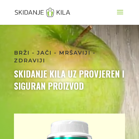
BRŽI - JAČI - MRŠAVIJI -
ZDRAVIJI
SKIDANJE KILA UZ PROVJEREN I
SIGURAN PROIZVOD