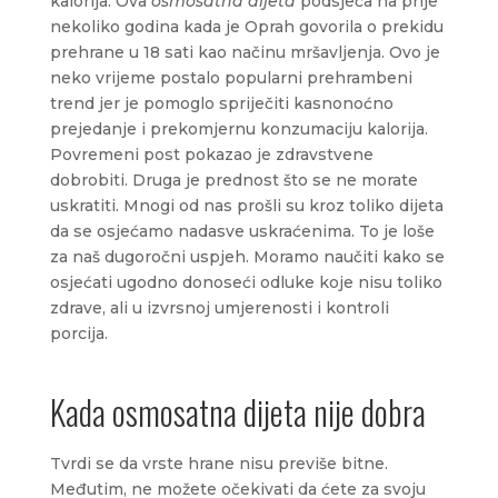
kalorija. Ova
osmosatna dijeta
podsjeća na prije
nekoliko godina kada je Oprah govorila o prekidu
prehrane u 18 sati kao načinu mršavljenja. Ovo je
neko vrijeme postalo popularni prehrambeni
trend jer je pomoglo spriječiti kasnonoćno
prejedanje i prekomjernu konzumaciju kalorija.
Povremeni post pokazao je zdravstvene
dobrobiti. Druga je prednost što se ne morate
uskratiti. Mnogi od nas prošli su kroz toliko dijeta
da se osjećamo nadasve uskraćenima. To je loše
za naš dugoročni uspjeh. Moramo naučiti kako se
osjećati ugodno donoseći odluke koje nisu toliko
zdrave, ali u izvrsnoj umjerenosti i kontroli
porcija.
Kada osmosatna dijeta nije dobra
Tvrdi se da vrste hrane nisu previše bitne.
Međutim, ne možete očekivati ​​da ćete za svoju