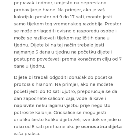
popravak i odmor, umjesto na neprestano
probavljanje hrane. Na primjer, ako je vaš
kalorijski prostor od 9 do 17 sati, morate jesti
samo tijekom tog vremenskog razdoblja. Prostor
se može prilagoditi ovisno o rasporedu osobe i
može se razlikovati tijekom različitih dana u
tjednu. Dijete bi na taj način trebale jesti
najmanje 3 dana u tjednu na početku dijete i
postupno povećavati prema konačnom cilju od 7
dana u tjednu.
Dijete bi trebali odgoditi doručak do početka
prozora s hranom. Na primjer, ako ne možete
početi jesti do 10 sati ujutro, preporučuje se da
dan započnete šalicom čaja, vode ili kave i
napravite neku laganu vježbu prije nego što
potrošite kalorije. Grickalice se mogu jesti
onoliko često koliko dijeta želi, sve dok se jede u
roku od 8 sati prehrane ako je
osmosatna dijeta
vaša praksa.