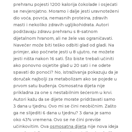
prehranu pojesti 1200 kalorija čokolade i osjećati
se nevjerojatno. Moramo i dalje jesti uravnoteženi
dio voća, povrća, nemasnih proteina, zdravih
masti i nekoliko zdravih ugljikohidrata. Autori
podržavaju zdravu prehranu s 8-satnom
dijetalnom hranom, ali ne žele vas ograničavati.
Navečer može biti teško odbiti glad od gladi. Na
primjer, ako počnete jesti u 8 ujutro, ne možete
jesti ništa nakon 16 sati. Što biste trebali učiniti
ako ponovno osjetite glad u 20 sati i ne odete
spavati do ponoći? No, istraživanja pokazuju da je
doručak najbolji za metabolizam ako se pojede u
prvom satu buđenja. Osmosatna dijeta nije
prikladna za one s nestabilnim šećerom u krvi.
Autori kažu da se dijete morate pridržavati samo
3 dana u tjednu. Ovo mi se čini neobičnim. Zašto
ga ne slijediti 6 dana u tjednu? 3 dana je samo
oko 43% vremena. Ovo se ne čini previše
učinkovitim. Ova
osmosatna dijeta
nije nova ideja