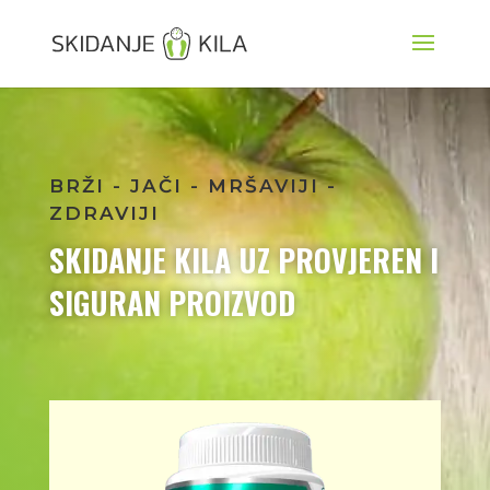
BRŽI - JAČI - MRŠAVIJI -
ZDRAVIJI
SKIDANJE KILA UZ PROVJEREN I
SIGURAN PROIZVOD