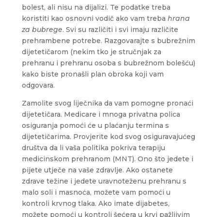
bolest, ali nisu na dijalizi. Te podatke treba
koristiti kao osnovni vodič ako vam treba
hrana
za bubrege
. Svi su različiti i svi imaju različite
prehrambene potrebe. Razgovarajte s bubrežnim
dijetetičarom (nekim tko je stručnjak za
prehranu i prehranu osoba s bubrežnom bolešću)
kako biste pronašli plan obroka koji vam
odgovara.
Zamolite svog liječnika da vam pomogne pronaći
dijetetičara. Medicare i mnoga privatna polica
osiguranja pomoći će u plaćanju termina s
dijetetičarima. Provjerite kod svog osiguravajućeg
društva da li vaša politika pokriva terapiju
medicinskom prehranom (MNT). Ono što jedete i
pijete utječe na vaše zdravlje. Ako ostanete
zdrave težine i jedete uravnoteženu prehranu s
malo soli i masnoća, možete vam pomoći u
kontroli krvnog tlaka. Ako imate dijabetes,
možete pomoći u kontroli šećera u krvi pažljivim