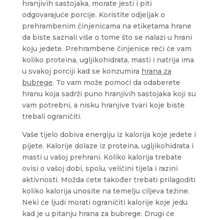
hranjivih sastojaka, morate jesti i piti
odgovarajuće porcije. Koristite odjeljak o
prehrambenim činjenicama na etiketama hrane
da biste saznali više o tome što se nalazi u hrani
koju jedete. Prehrambene činjenice reći će vam
koliko proteina, ugljikohidrata, masti i natrija ima
u svakoj porciji kad se konzumira
hrana za
bubrege
. To vam može pomoći da odaberete
hranu koja sadrži puno hranjivih sastojaka koji su
vam potrebni, a nisku hranjive tvari koje biste
trebali ograničiti.
Vaše tijelo dobiva energiju iz kalorija koje jedete i
pijete. Kalorije dolaze iz proteina, ugljikohidrata i
masti u vašoj prehrani. Koliko kalorija trebate
ovisi o vašoj dobi, spolu, veličini tijela i razini
aktivnosti. Možda ćete također trebati prilagoditi
koliko kalorija unosite na temelju ciljeva težine.
Neki će ljudi morati ograničiti kalorije koje jedu
kad je u pitanju hrana za bubrege. Drugi će