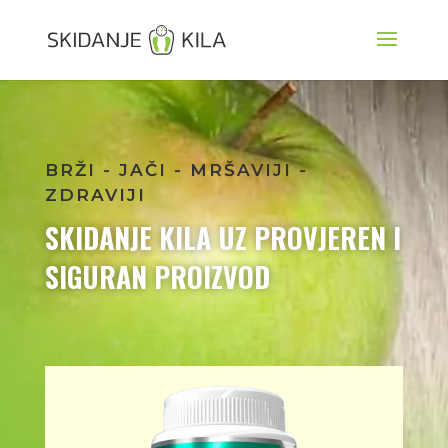
BRŽI - JAČI - MRŠAVIJI -
ZDRAVIJI
SKIDANJE KILA UZ PROVJEREN I
SIGURAN PROIZVOD