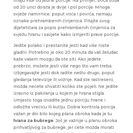
imaju više od jedne porcije. Na primjer, boca soda
od 20 unci doista je dvije i pol porcije. Mnoge
svježe namirnice, poput voća i povrća, nemaju
oznake prehrambenih činjenica. Pitajte svog
dijetetičara za popis prehrambenih činjenica za
svježu hranu i savjete kako izmjeriti prave porcije.
Jedite polako i prestanite jesti kad više niste
gladni. Potrebno je oko 20 minuta da vaš želudac
kaže vašem mozgu da ste siti. Ako jedete
prebrzo, možete jesti više nego što vam treba.
Izbjegavajte jesti dok radite nešto drugo, poput
gledanja televizije ili vožnje. Kad ste rastreseni,
možda nećete shvatiti koliko ste pojeli. Ne jedite
izravno iz pakiranja u kojem je hrana stigla.
Umjesto toga izvadite jednu porciju hrane i
odložite vrećicu ili kutiju. Dobra kontrola porcija
važan je dio bilo kojeg plana obroka kada je tu
hrana za bubrege
. Još je važnije u planu obroka
prihvatljivog za bubrege, jer ćete možda morati