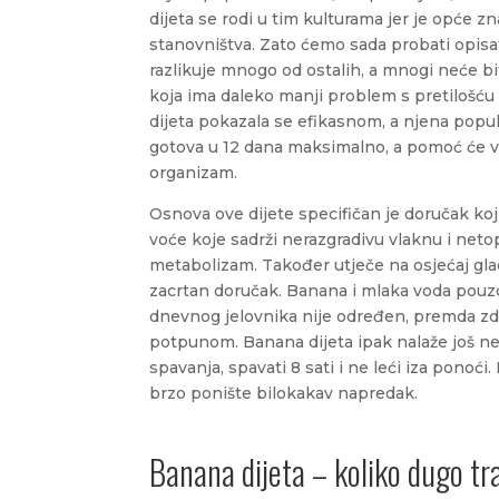
dijeta se rodi u tim kulturama jer je opće z
stanovništva. Zato ćemo sada probati opisat
razlikuje mnogo od ostalih, a mnogi neće bit
koja ima daleko manji problem s pretilošću 
dijeta pokazala se efikasnom, a njena popul
gotova u 12 dana maksimalno, a pomoć će vam 
organizam.
Osnova ove dijete specifičan je doručak koj
voće koje sadrži nerazgradivu vlaknu i netop
metabolizam. Također utječe na osjećaj gladi
zacrtan doručak. Banana i mlaka voda pouzd
dnevnog jelovnika nije određen, premda zdr
potpunom. Banana dijeta ipak nalaže još neka
spavanja, spavati 8 sati i ne leći iza ponoći.
brzo ponište bilokakav napredak.
Banana dijeta – koliko dugo tra