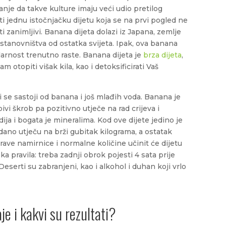
nanje da takve kulture imaju veći udio pretilog
i jednu istočnjačku dijetu koja se na prvi pogled ne
i zanimljivi. Banana dijeta dolazi iz Japana, zemlje
stanovništva od ostatka svijeta. Ipak, ova banana
arnost trenutno raste. Banana dijeta je
brza dijeta
,
otopiti višak kila, kao i detoksificirati Vaš
i se sastoji od banana i još mlađih voda. Banana je
ivi škrob pa pozitivno utječe na rad crijeva i
ja i bogata je mineralima. Kod ove dijete jedino je
ano utječu na brži gubitak kilograma, a ostatak
ave namirnice i normalne količine učinit će dijetu
 pravila: treba zadnji obrok pojesti 4 sata prije
 Deserti su zabranjeni, kao i alkohol i duhan koji vrlo
je i kakvi su rezultati?