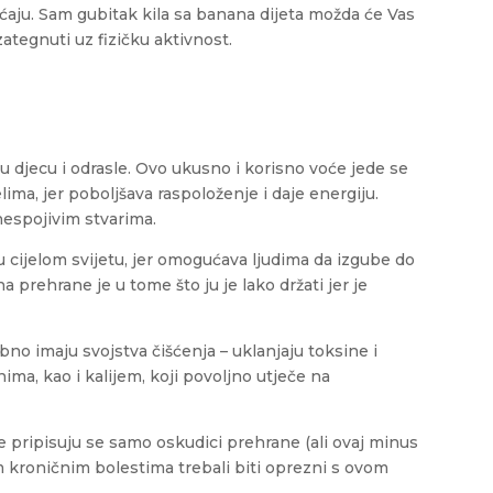
ćaju. Sam gubitak kila sa banana dijeta možda će Vas
zategnuti uz fizičku aktivnost.
 djecu i odrasle. Ovo ukusno i korisno voće jede se
lima, jer poboljšava raspoloženje i daje energiju.
nespojivim stvarima.
u cijelom svijetu, jer omogućava ljudima da izgube do
a prehrane je u tome što ju je lako držati jer je
bno imaju svojstva čišćenja – uklanjaju toksine i
ima, kao i kalijem, koji povoljno utječe na
 pripisuju se samo oskudici prehrane (ali ovaj minus
nim kroničnim bolestima trebali biti oprezni s ovom