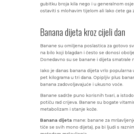
gubitku broja kila nego i u generalnom osje
ostaviti s mlohavim tijelom ali lako ćete ga 
Banana dijeta kroz cijeli dan
Banane su omiljena poslastica za gotovo svu
na bilo koji blagdan i često se donosi obolje
Donedavno su se banane i dijeta smatrale 
Iako je danas banana dijeta vrlo popularna 
pet kilograma u tri dana. Opipljiv plus banan
banana zadovoljavajuće i ukusno voće.
Banane sadrže puno korisnih tvari, a istodo
potiču rad crijeva. Banane su bogate vitamin
metabolizam i stanje kože.
Banana dijeta
mane: banane za mršavljenje
tiče se svih mono dijeta), pa bi ljudi s raz