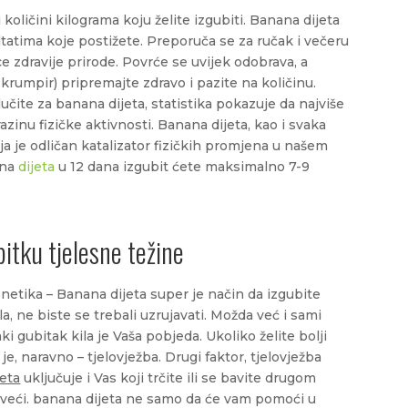
i količini kilograma koju želite izgubiti. Banana dijeta
zultatima koje postižete. Preporuča se za ručak i večeru
 zdravije prirode. Povrće se uvijek odobrava, a
, krumpir) pripremajte zdravo i pazite na količinu.
čite za banana dijeta, statistika pokazuje da najviše
razinu fizičke aktivnosti. Banana dijeta, kao i svaka
ja je odličan katalizator fizičkih promjena u našem
ana
dijeta
u 12 dana izgubit ćete maksimalno 7-9
bitku tjelesne težine
genetika – Banana dijeta super je način da izgubite
la, ne biste se trebali uzrujavati. Možda već i sami
ki gubitak kila je Vaša pobjeda. Ukoliko želite bolji
e, naravno – tjelovježba. Drugi faktor, tjelovježba
eta
uključuje i Vas koji trčite ili se bavite drugom
o veći. banana dijeta ne samo da će vam pomoći u