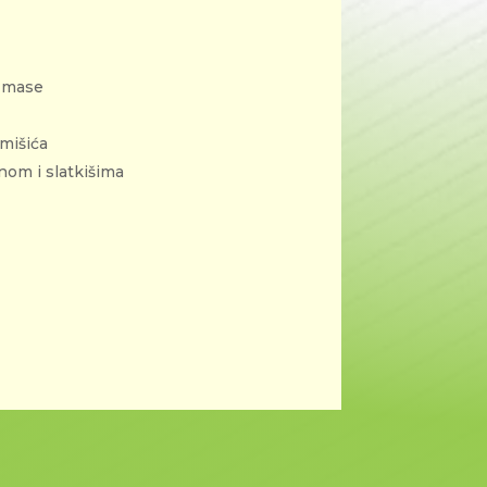
e mase
mišića
nom i slatkišima