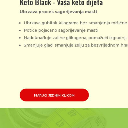
Keto Black - Vaša keto dijeta
Ubrzava proces sagorijevanja masti
Ubrzava gubitak kilograma bez smanjenja mišićn
Potiče pojačano sagorijevanje masti
Nadoknađuje zalihe glikogena, pomažući izgradnji 
Smanjuje glad, smanjuje želju za bezvrijednom hra
Naruči jednim klikom