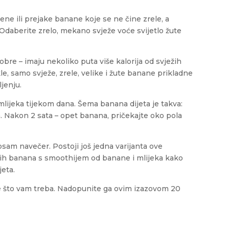
elene ili prejake banane koje se ne čine zrele, a
 Odaberite zrelo, mekano svježe voće svijetlo žute
bre – imaju nekoliko puta više kalorija od svježih
le, samo svježe, zrele, velike i žute banane prikladne
jenju.
ce mlijeka tijekom dana. Šema banana dijeta je takva:
. Nakon 2 sata – opet banana, pričekajte oko pola
osam navečer. Postoji još jedna varijanta ove
žih banana s smoothijem od banane i mlijeka kako
jeta.
ve što vam treba. Nadopunite ga ovim izazovom 20