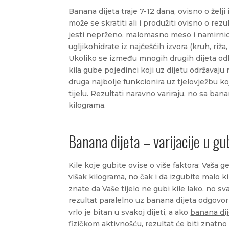
Banana dijeta traje 7-12 dana, ovisno o želji 
može se skratiti ali i produžiti ovisno o re
jesti neprženo, malomasno meso i namirnice
ugljikohidrate iz najčešćih izvora (kruh, riža
Ukoliko se između mnogih drugih dijeta odlu
kila gube pojedinci koji uz dijetu održavaju 
druga najbolje funkcionira uz tjelovježbu ko
tijelu. Rezultati naravno variraju, no sa ban
kilograma.
Banana dijeta – varijacije u gu
Kile koje gubite ovise o više faktora: Vaša 
višak kilograma, no čak i da izgubite malo ki
znate da Vaše tijelo ne gubi kile lako, no sva
rezultat paralelno uz banana dijeta odgovor j
vrlo je bitan u svakoj dijeti, a ako
banana dij
fizičkom aktivnošću, rezultat će biti znatn