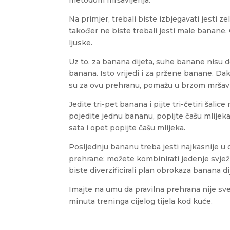
metodom mršavljenja.
Na primjer, trebali biste izbjegavati jesti z
također ne biste trebali jesti male banane.
ljuske.
Uz to, za banana dijeta, suhe banane nisu do
banana. Isto vrijedi i za pržene banane. Dak
su za ovu prehranu, pomažu u brzom mršavl
Jedite tri-pet banana i pijte tri-četiri šali
pojedite jednu bananu, popijte čašu mlijeka
sata i opet popijte čašu mlijeka.
Posljednju bananu treba jesti najkasnije u 
prehrane: možete kombinirati jedenje svje
biste diverzificirali plan obrokaza banana di
Imajte na umu da pravilna prehrana nije s
minuta treninga cijelog tijela kod kuće.